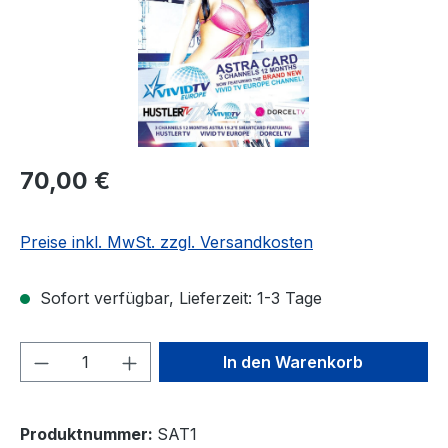
Regulärer Preis:
70,00 €
Preise inkl. MwSt. zzgl. Versandkosten
Sofort verfügbar, Lieferzeit: 1-3 Tage
Produkt Anzahl: Gib den gewünschten We
In den Warenkorb
Produktnummer:
SAT1